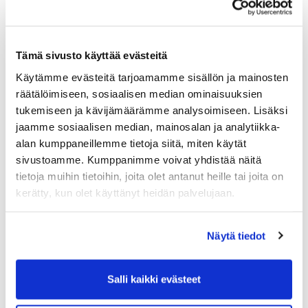
Maa (*):
Tämä sivusto käyttää evästeitä
Suomi
Käytämme evästeitä tarjoamamme sisällön ja mainosten
räätälöimiseen, sosiaalisen median ominaisuuksien
Golf jäsenyys
tukemiseen ja kävijämäärämme analysoimiseen. Lisäksi
jaamme sosiaalisen median, mainosalan ja analytiikka-
alan kumppaneillemme tietoja siitä, miten käytät
Valitse seura:
sivustoamme. Kumppanimme voivat yhdistää näitä
tietoja muihin tietoihin, joita olet antanut heille tai joita on
kerätty, kun olet käyttänyt heidän palvelujaan.
Jäsennumero:
Näytä tiedot
Lisätiedot
Salli kaikki evästeet
Syntymäaika: (*)