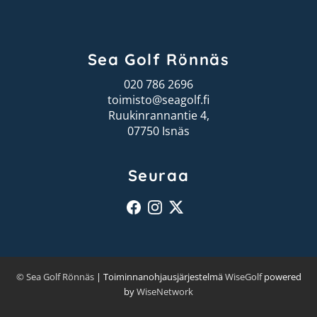
Sea Golf Rönnäs
020 786 2696
toimisto@seagolf.fi
Ruukinrannantie 4,
07750 Isnäs
Seuraa
© Sea Golf Rönnäs
| Toiminnanohjausjärjestelmä
WiseGolf
powered
by
WiseNetwork