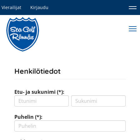
Vierailijat
Kirjaudu
Nav
Nav
Henkilötiedot
Etu- ja sukunimi (*):
Puhelin (*):