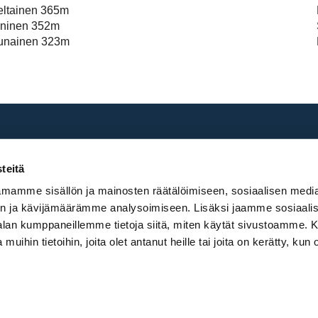
eltainen 365m
ininen 352m
unainen 323m
teitä
mamme sisällön ja mainosten räätälöimiseen, sosiaalisen medi
n ja kävijämäärämme analysoimiseen. Lisäksi jaamme sosiaali
-alan kumppaneillemme tietoja siitä, miten käytät sivustoamme
 muihin tietoihin, joita olet antanut heille tai joita on kerätty, kun 
ed by
WiseNetwork