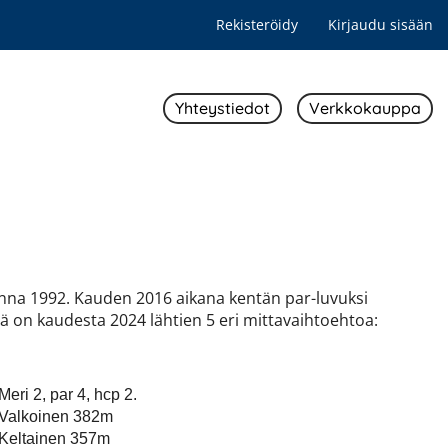
Rekisteröidy
Kirjaudu sisään
Yhteystiedot
Verkkokauppa
nna 1992. Kauden 2016 aikana kentän par-luvuksi
ä on kaudesta 2024 lähtien 5 eri mittavaihtoehtoa:
Meri 2, par 4, hcp 2.
Valkoinen 382m
Keltainen 357m