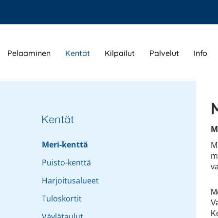
Pelaaminen
Kentät
Kilpailut
Palvelut
Info
Kentät
M
Meri-kenttä
M
m
Puisto-kenttä
v
Harjoitusalueet
Me
Tuloskortit
V
K
Väylätaulut