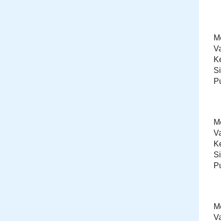
Me
V
K
S
P
Me
V
K
S
P
Me
V