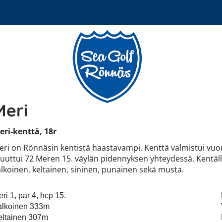
Meri
eri-kenttä, 18r
eri on Rönnäsin kentistä haastavampi. Kenttä valmistui vuo
uuttui 72 Meren 15. väylän pidennyksen yhteydessä. Kentäll
alkoinen, keltainen, sininen, punainen sekä musta.
ri 1, par 4, hcp 15.
alkoinen 333m
eltainen 307m