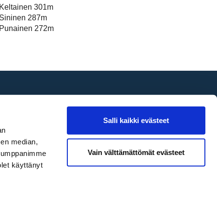
Keltainen 301m
Sininen 287m
Punainen 272m
Seuraa
Salli kaikki evästeet
an
sen median,
Vain välttämättömät evästeet
. Kumppanimme
olet käyttänyt
Tietosuojaseloste
|
Evästeet