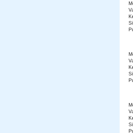
Me
V
K
S
P
Me
V
K
S
P
Me
V
K
S
P