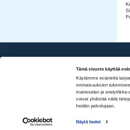
K
S
P
Sea Golf Rönnäs
Tämä sivusto käyttää eväs
020 786 2696
Käytämme evästeitä tarjoa
toimisto@seagolf.fi
ominaisuuksien tukemisee
Ruukinrannantie 4,
mainosalan ja analytiikka
07750 Isnäs
voivat yhdistää näitä tietoja
heidän palvelujaan.
© Sea Golf Rönnäs
| Toiminnanohjausjärjestelmä
WiseGolf
power
Näytä tiedot