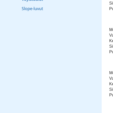
S
Slope-luvut
P
Me
V
K
S
P
Me
V
K
S
P