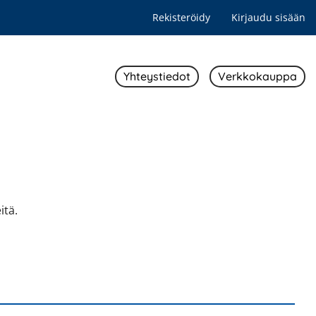
Rekisteröidy
Kirjaudu sisään
Yhteystiedot
Verkkokauppa
itä.