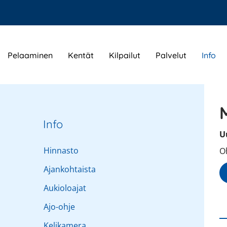
Pelaaminen
Kentät
Kilpailut
Palvelut
Info
Info
U
Hinnasto
Oh
Ajankohtaista
Aukioloajat
Ajo-ohje
Kelikamera