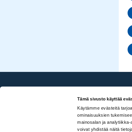
Sea Golf Rönnäs
Tämä sivusto käyttää eväs
020 786 2696
Käytämme evästeitä tarjoa
toimisto@seagolf.fi
ominaisuuksien tukemisee
Ruukinrannantie 4,
mainosalan ja analytiikka
07750 Isnäs
voivat yhdistää näitä tietoja