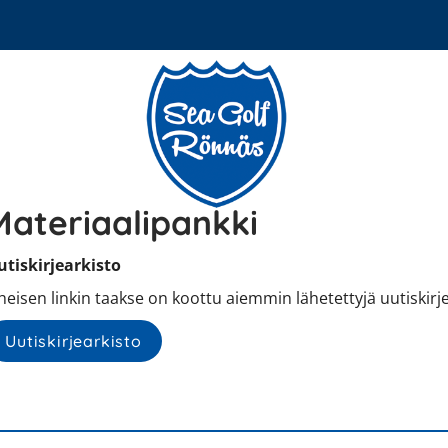
Materiaalipankki
utiskirjearkisto
eisen linkin taakse on koottu aiemmin lähetettyjä uutiskirje
Uutiskirjearkisto