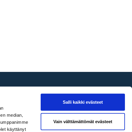
Seuraa
Salli kaikki evästeet
an
sen median,
Vain välttämättömät evästeet
. Kumppanimme
olet käyttänyt