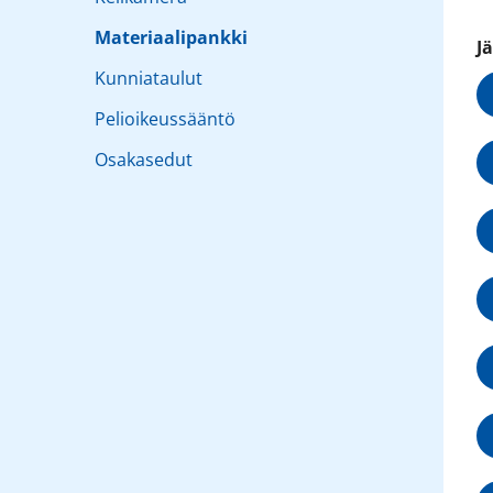
Materiaalipankki
J
Kunniataulut
Pelioikeussääntö
Osakasedut