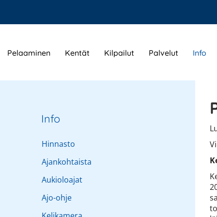
Pelaaminen
Kentät
Kilpailut
Palvelut
Info
Info
Lu
Hinnasto
V
K
Ajankohtaista
K
Aukioloajat
2
Ajo-ohje
s
t
Kelikamera