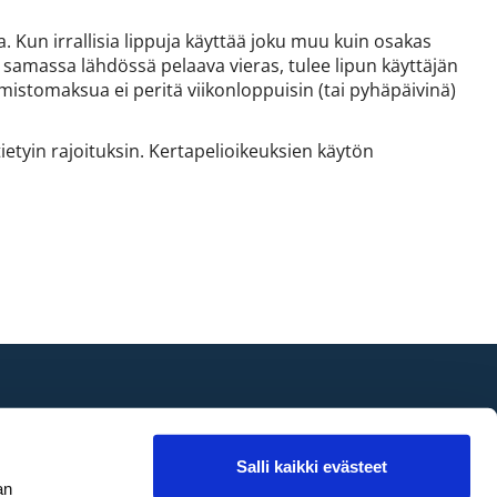
. Kun irrallisia lippuja käyttää joku muu kuin osakas
 samassa lähdössä pelaava vieras, tulee lipun käyttäjän
stomaksua ei peritä viikonloppuisin (tai pyhäpäivinä)
ietyin rajoituksin. Kertapelioikeuksien käytön
Seuraa
Salli kaikki evästeet
an