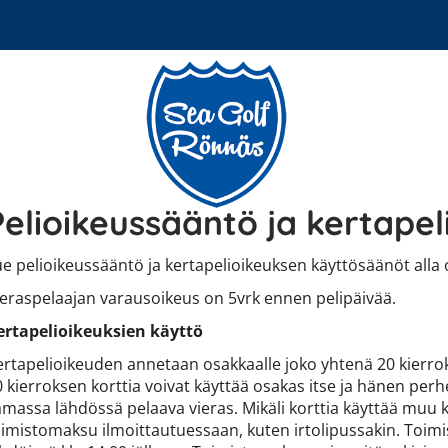
Pelioikeussääntö ja kertapel
e pelioikeussääntö ja kertapelioikeuksen käyttösäänöt alla ol
ieraspelaajan varausoikeus on 5vrk ennen pelipäivää.
ertapelioikeuksien käyttö
ertapelioikeuden annetaan osakkaalle joko yhtenä 20 kierrokse
0 kierroksen korttia voivat käyttää osakas itse ja hänen pe
amassa lähdössä pelaava vieras. Mikäli korttia käyttää muu k
oimistomaksu ilmoittautuessaan, kuten irtolipussakin. Toimis