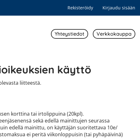
Rekisteröidy
Kirjaudu sisään
Yhteystiedot
Verkkokauppa
ioikeuksien käyttö
evasta liitteestä.
n korttina tai irtolippuina (20kpl).
rheenjäsenensä sekä edellä mainittujen seurassa
uin edellä mainittu, on käyttäjän suoritettava 10e/
tomaksua ei peritä viikonloppuisin (tai pyhäpäivinä)