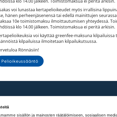
hdöissä klo 14.00 jälkeen. Toimistomaksua ei peritä arkisin.
akas voi lunastaa kertapelioikeudet myös irrallisina lippuina
tse, hänen perheenjäsenensä tai edellä mainittujen seurassa
aksaa 10e toimistomaksu ilmoittautumisen yhteydessä. Toimi
hdöissä klo 14.00 jälkeen. Toimistomaksua ei peritä arkisin.
ertapelioikeuksia voi käyttää greenfee-maksuna kilpailuissa t
ännöistä kilpailuissa ilmoitetaan kilpailukutsussa.
ervetuloa Rönnäsiin!
Pelioikeussääntö
teitä
mamme sisällön ja mainosten räätälöimiseen, sosiaalisen medi