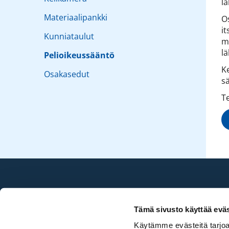
lä
Materiaalipankki
Os
i
Kunniataulut
m
lä
Pelioikeussääntö
K
Osakasedut
sä
T
Sea Golf Rönnäs
Tämä sivusto käyttää eväs
020 786 2696
Käytämme evästeitä tarjoa