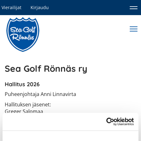
Vierailijat
Kirjaudu
Nav
Nav
Sea Golf Rönnäs ry
Hallitus 2026
Puheenjohtaja Anni Linnavirta
Hallituksen jäsenet:
Greger Salomaa
Hilkka Sarapisto
Raimo Holopainen, kapteeni
rami(a)holarion.fi