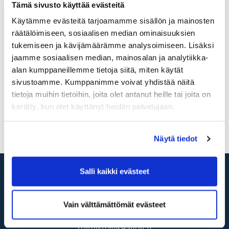
044 540 3232
Tämä sivusto käyttää evästeitä
Naiskapteeni
Käytämme evästeitä tarjoamamme sisällön ja mainosten
Hilkka Sarapisto
räätälöimiseen, sosiaalisen median ominaisuuksien
tukemiseen ja kävijämäärämme analysoimiseen. Lisäksi
Toiminnanjohtaja
jaamme sosiaalisen median, mainosalan ja analytiikka-
Kari Mattila
kari.mattila(a)seagolf.fi
alan kumppaneillemme tietoja siitä, miten käytät
0400 462 960
sivustoamme. Kumppanimme voivat yhdistää näitä
tietoja muihin tietoihin, joita olet antanut heille tai joita on
Jäsenlaskut on lähetetty 19.3.2025
kerätty, kun olet käyttänyt heidän palvelujaan.
Jäsentiedote 2025
Näytä tiedot
Salli kaikki evästeet
Sea Golf Rönnäs
Vain välttämättömät evästeet
020 786 2696
toimisto@seagolf.fi