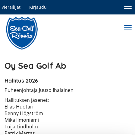
Vierailijat
Kirjaudu
Nav
Nav
Oy Sea Golf Ab
Hallitus 2026
Puheenjohtaja Juuso Ihalainen
Hallituksen jäsenet:
Elias Huotari
​​​​​​​Benny Högström
Mika Ilmoniemi
Tuija Lindholm
Patrik Martas