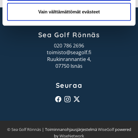
Vain välttämättömät evästeet
Sea Golf Rönnäs
020 786 2696
toimisto@seagolf.fi
Ruukinrannantie 4,
07750 Isnäs
Seuraa
© Sea Golf Rönnäs
| Toiminnanohjausjärjestelmä
WiseGolf
powered
by
WiseNetwork