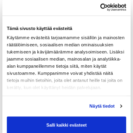
Jukka Vanhatalo
Toimitusjohtaja
Kari Mattila
kari.mattila@seagolf.fi
Tämä sivusto käyttää evästeitä
0400 462 960
Käytämme evästeitä tarjoamamme sisällön ja mainosten
räätälöimiseen, sosiaalisen median ominaisuuksien
tukemiseen ja kävijämäärämme analysoimiseen. Lisäksi
jaamme sosiaalisen median, mainosalan ja analytiikka-
alan kumppaneillemme tietoja siitä, miten käytät
sivustoamme. Kumppanimme voivat yhdistää näitä
Yhtiöjärjestys 7.2.2025, Oy Sea Golf Ab
tietoja muihin tietoihin, joita olet antanut heille tai joita on
kerätty, kun olet käyttänyt heidän palvelujaan.
Näytä tiedot
Osakkeen luovutusta koskeva tiedote
Salli kaikki evästeet