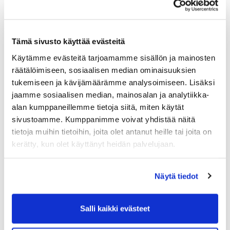
Maa (*):
Tämä sivusto käyttää evästeitä
Suomi
Käytämme evästeitä tarjoamamme sisällön ja mainosten
räätälöimiseen, sosiaalisen median ominaisuuksien
Golf jäsenyys
tukemiseen ja kävijämäärämme analysoimiseen. Lisäksi
jaamme sosiaalisen median, mainosalan ja analytiikka-
alan kumppaneillemme tietoja siitä, miten käytät
Valitse seura:
sivustoamme. Kumppanimme voivat yhdistää näitä
tietoja muihin tietoihin, joita olet antanut heille tai joita on
kerätty, kun olet käyttänyt heidän palvelujaan.
Jäsennumero:
Näytä tiedot
Lisätiedot
Salli kaikki evästeet
Syntymäaika: (*)