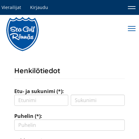
Vierailijat
Kirjaudu
Nav
Nav
Henkilötiedot
Etu- ja sukunimi (*):
Puhelin (*):