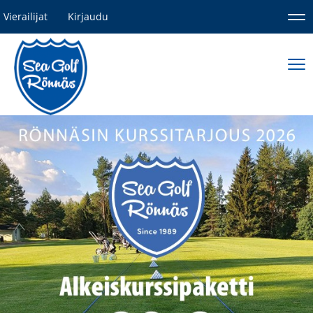
Vierailijat
Kirjaudu
Nav
Nav