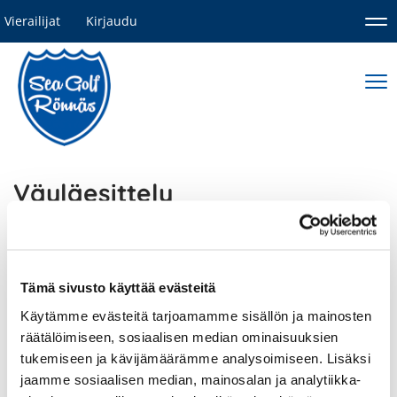
Vierailijat
Kirjaudu
Nav
Nav
Väyläesittely
Väylä 1 haastaa pelaajaa
Tämä sivusto käyttää evästeitä
Käytämme evästeitä tarjoamamme sisällön ja mainosten
räätälöimiseen, sosiaalisen median ominaisuuksien
tukemiseen ja kävijämäärämme analysoimiseen. Lisäksi
Väylä 2
jaamme sosiaalisen median, mainosalan ja analytiikka-