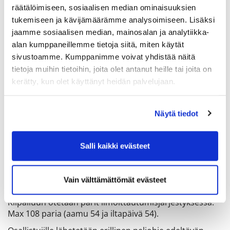
räätälöimiseen, sosiaalisen median ominaisuuksien
sääntö.
tukemiseen ja kävijämäärämme analysoimiseen. Lisäksi
HINTA
: 55e/henkilö. Pelioikeuden haltijat 25e/henkilö.
jaamme sosiaalisen median, mainosalan ja analytiikka-
Kertapelioikeuden käyttäjä: lippu + 30e. Kilpailumaksu
alan kumppaneillemme tietoja siitä, miten käytät
sisältää keittolounaan.
sivustoamme. Kumppanimme voivat yhdistää näitä
Ilmoittautuminen
(nimi, kotiseura, tasoitus ja
tietoja muihin tietoihin, joita olet antanut heille tai joita on
mahdollinen lähtöaikatoive) 11.4.2024 klo 10.00
kerätty, kun olet käyttänyt heidän palvelujaan.
mennessä.
Ilmoittautuminen on mahdollista toistaiseksi vain
Näytä tiedot
sähköpostilla tai NexGolfissa
Ilmoittaudu ensisijaisesti sähköpostitse
toimisto@seagolf.fi tai puhelimitse 020 786 2696. SGR-
Salli kaikki evästeet
pelaajat: käyttäkää ensisijaisesti NexGolfin
ilmoittautumistoimintoa (Kirjaudu NexGolfiin > valitse
kilpailu > paina ilmoittaudu). Vahvistamme kaikki
Vain välttämättömät evästeet
sähköpostitse tehdyt ilmoittautumiset vastausviestillä.
Kilpailuun otetaan parit ilmoittautumisjärjestyksessä.
Max 108 paria (aamu 54 ja iltapäivä 54).