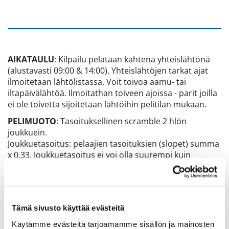
AIKATAULU
: Kilpailu pelataan kahtena yhteislähtönä
(alustavasti 09:00 & 14:00). Yhteislähtöjen tarkat ajat
ilmoitetaan lähtölistassa. Voit toivoa aamu- tai
iltapäivälähtöä. Ilmoitathan toiveen ajoissa - parit joilla
ei ole toivetta sijoitetaan lähtöihin pelitilan mukaan.
PELIMUOTO
: Tasoituksellinen scramble 2 hlön
joukkuein.
Joukkuetasoitus: pelaajien tasoituksien (slopet) summa
x 0,33. Joukkuetasoitus ei voi olla suurempi kuin
paremman pelaajan henkilökohtainen tasoitus x 2.
Päivitämme tasoitukset rekisteristä kilpailuaamuna,
jonka jälkeen tehdään vasta mahdolliset rajaukset
tasoituksiin.
Tämä sivusto käyttää evästeitä
SARJAT
: HCP (palkitaan 5 parasta paria) ja SCR
Käytämme evästeitä tarjoamamme sisällön ja mainosten
(palkitaan 3 parasta paria). Käytössä yhden palkinnon