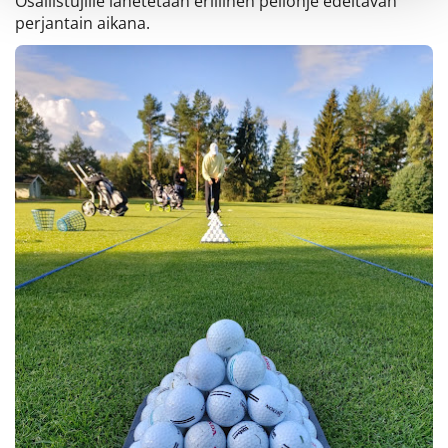
Osallistujille lähetetään erillinen peliohje edeltävän
perjantain aikana.