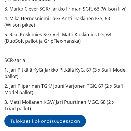
3. Marko Clever SGR/ Jarkko Friman SGR, 63 (Wilson liivi)
4. Mika Hernesniemi LaG/ Antti Häkkinen IGS, 63
(Wilson pikee)
5. Riku Koskimies KG/ Veli-Matti Koskimies LG, 64
(DuoSoft pallot ja GripFlex-hanska)
SCR-sarja
1. Jari Pitkälä KyG( Jarkko Pitkälä KyG, 67 (3 x Staff Model
pallot)
2. Jari Piiparinen TGK/ Jouni Varjonen TGK, 67 (2 x Staff
Model pallot)
3. Matti Moilanen KGV/ Jari Puurtinen MGC, 68 (2 x
Triad pallot)
Tulokset kokonaisuudessaan