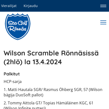
Vierailijat
Kirjaudu
Nav
Nav
Wilson Scramble Rönnäsissä
(2hlö) la 13.4.2024
Palkitut
HCP-sarja
1. Matti Hautala SGR/ Rasmus Öhberg SGR, 57 (Wilson
bägija DuoSoft pallot)
2. Tommy Aittola GT/ Topias Hämäläinen KGC, 61
(Wilson Infinite putteri)