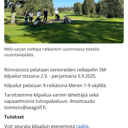
M60-sarjan voittaja ratkaistiin uusinnassa toisella
uusintaväylällä.
Rönnäsissä pelataan senioreiden reikäpelin SM-
kilpailut tiistaina 2.9. - perjantaina 5.9.2025.
Kilpailut pelataan 9-reikäisinä Meren 1-9 väylillä.
Tarvitsemme kilpailua varten lähettäjiä sekä
vapaaehtoisia tulospalveluun. Ilmoittaudu
toimisto@seagolf.fi.
Tulokset
Voit seurata kilpailun etenemistä
täältä
.