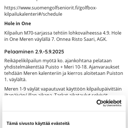
https://www.suomengolfseniorit.fi/golfbox-
kilpailukalenteri#/schedule
Hole in One
Kilpailun M70-sarjassa tehtiin lohkovaiheessa 4.9. Hole
in One Meren väylällä 7. Onnea Risto Saari, AGK.
Pelaaminen 2.9.-5.9.2025
Reikäpelikilpailun myötä ko. ajankohtana pelataan
yhdistelmäkenttää Puisto + Meri 10-18. Ajanvaraukset
tehdään Meren kalenteriin ja kierros aloitetaan Puiston
1. väylältä.
Meren 1-9 väylät vapautuvat käyttöön kilpailupäivittäin
iltapäivän/ illan aikana. Tarkat aikataulut selvivät
lähempänä kilpailua.
Pelatessasi vain Puisto-kentän, varaa silti aika Meren
kalenteriin. Puiston kalenteri on suljettu kilpailun ajan,
jotta ei tule päällekkäisiä varauksia.
Tämä sivusto käyttää evästeitä