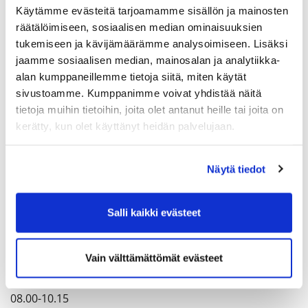
Käytämme evästeitä tarjoamamme sisällön ja mainosten
räätälöimiseen, sosiaalisen median ominaisuuksien
tukemiseen ja kävijämäärämme analysoimiseen. Lisäksi
jaamme sosiaalisen median, mainosalan ja analytiikka-
alan kumppaneillemme tietoja siitä, miten käytät
Rönnäsissä pelataan heinäkuussa kaksi Golfliiton
sivustoamme. Kumppanimme voivat yhdistää näitä
senioreiden kilpailua.
tietoja muihin tietoihin, joita olet antanut heille tai joita on
M75 SM
kerätty, kun olet käyttänyt heidän palvelujaan.
M75 SM-kilpailut pelataan maanantaina 7. ja tiistaina
8.7.
Näytä tiedot
Kilpailu sulkee Meri-kentän molempina päivinä noin
07.30-13.00.
Salli kaikki evästeet
Toimitsijat
Tarvitsemme toimitsijoita kilpailuun seuraaviin
tehtäviin.
Vain välttämättömät evästeet
Lähettäjä
Ma 7.7:
08.00-10.15