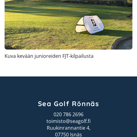
Kuva kevään junioreiden FJT-kilpailusta
Sea Golf Rönnäs
020 786 2696
toimisto@seagolf.fi
Ruukinrannantie 4,
07750 Isnäs