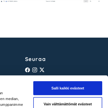
Seuraa
Salli kaikki evästeet
an
sen median,
Tietosuojaseloste
|
Evästeet
Vain välttämättömät evästeet
. Kumppanimme