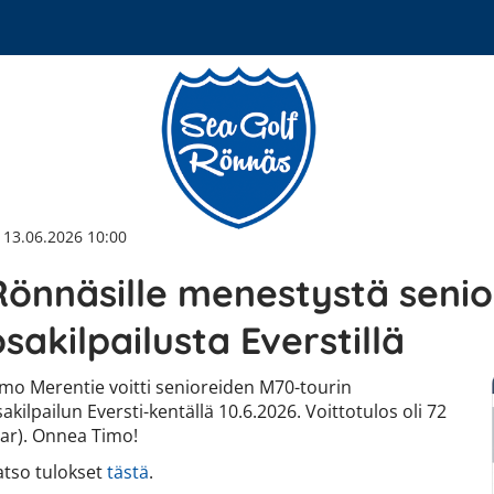
13.06.2026 10:00
Rönnäsille menestystä senio
osakilpailusta Everstillä
imo Merentie voitti senioreiden M70-tourin
akilpailun Eversti-kentällä 10.6.2026. Voittotulos oli 72
par). Onnea Timo!
atso tulokset
tästä
.