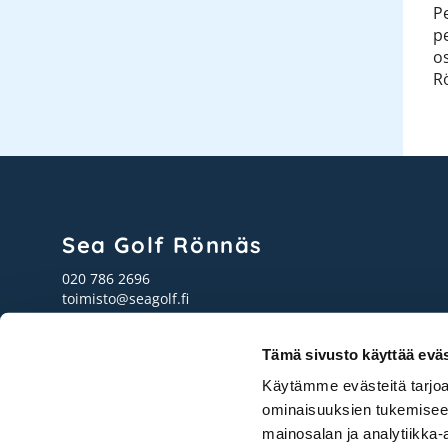
P
pe
o
R
Sea Golf Rönnäs
020 786 2696
toimisto@seagolf.fi
Ruukinrannantie 4,
07750 Isnäs
Tämä sivusto käyttää eväs
Käytämme evästeitä tarjoa
ominaisuuksien tukemisee
© Sea Golf Rönnäs
| Toiminnanohjausjärjestelmä
WiseGolf
power
mainosalan ja analytiikka