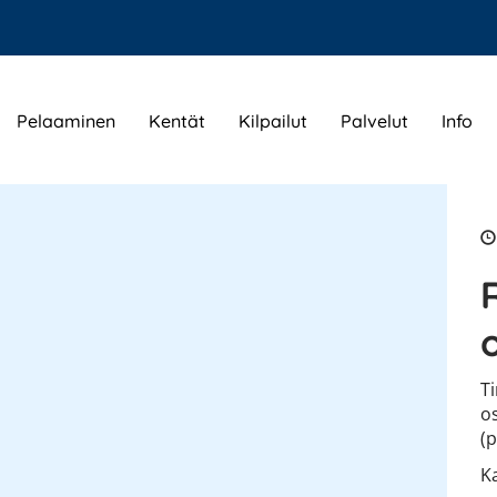
Pelaaminen
Kentät
Kilpailut
Palvelut
Info
T
os
(
K