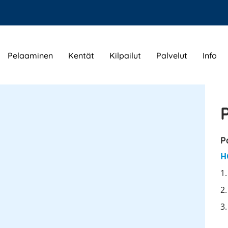
Pelaaminen
Kentät
Kilpailut
Palvelut
Info
P
H
1
2
3