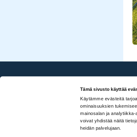
Sea Golf Rönnäs
Tämä sivusto käyttää eväs
020 786 2696
Käytämme evästeitä tarjoa
toimisto@seagolf.fi
ominaisuuksien tukemisee
Ruukinrannantie 4,
mainosalan ja analytiikka
07750 Isnäs
voivat yhdistää näitä tietoja
heidän palvelujaan.