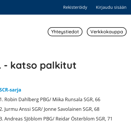
Rekisteröidy
Kirjaudu sisään
Yhteystiedot
Verkkokauppa
 - katso palkitut
SCR-sarja
1. Robin Dahlberg PBG/ Miika Runsala SGR, 66
2. Jurmu Anssi SGR/ Jonne Savolainen SGR, 68
3. Andreas SJöblom PBG/ Reidar Österblom SGR, 71