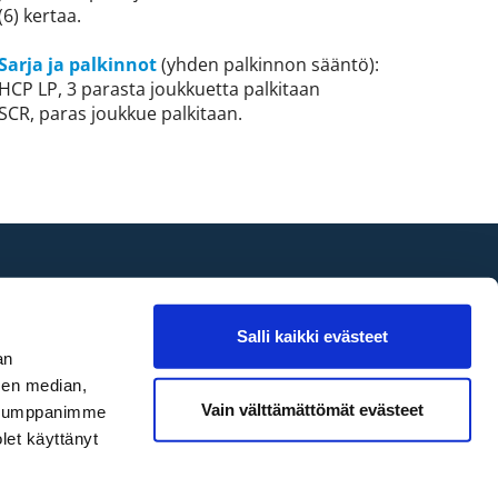
(6) kertaa.
Sarja ja palkinnot
(yhden palkinnon sääntö):
HCP LP, 3 parasta joukkuetta palkitaan
SCR, paras joukkue palkitaan.
Seuraa
Salli kaikki evästeet
an
sen median,
Vain välttämättömät evästeet
. Kumppanimme
olet käyttänyt