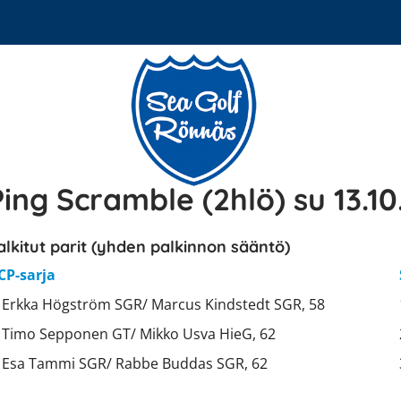
Ping Scramble (2hlö) su 13.10.
alkitut parit (yhden palkinnon sääntö)
CP-sarja
. Erkka Högström SGR/ Marcus Kindstedt SGR, 58
. Timo Sepponen GT/ Mikko Usva HieG, 62
. Esa Tammi SGR/ Rabbe Buddas SGR, 62