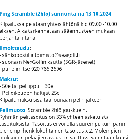
Ping Scramble (2hlö) sunnuntaina 13.10.2024.
Kilpailussa pelataan yhteislähtönä klo 09.00 -10.00
alkaen. Aika tarkennetaan sääennusteen mukaan
perjantai-iltana.
Ilmoittaudu
:
​​​​​​​- sähköpostilla toimisto@seagolf.fi
- suoraan NexGolfin kautta (SGR-jäsenet)
- puhelimitse 020 786 2696
Maksut
:
- 50e tai pelilippu + 30e
- Pelioikeuden haltijat 25e
Kilpailumaksu sisältää lounaan pelin jälkeen.
Pelimuoto
: Scramble 2hlö joukkuein.
Ryhmän pelitasoitus on 33% yhteenlasketuista
tasoituksista. Tasoitus ei voi olla suurempi, kuin parin
pienempi henkilökohtainen tasoitus x 2. Molempien
joukkueen pelaajien avaus on valittava vähintään kuusi