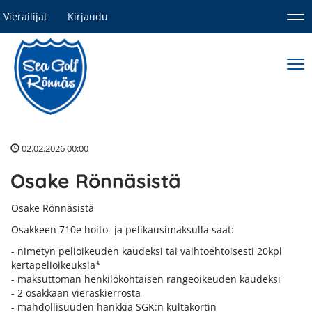
Vierailijat
Kirjaudu
Nav
Nav
02.02.2026 00:00
Osake Rönnäsistä
Osake Rönnäsistä
Osakkeen 710e hoito- ja pelikausimaksulla saat:
- nimetyn pelioikeuden kaudeksi tai vaihtoehtoisesti 20kpl
kertapelioikeuksia*
- maksuttoman henkilökohtaisen rangeoikeuden kaudeksi
- 2 osakkaan vieraskierrosta
- mahdollisuuden hankkia SGK:n kultakortin