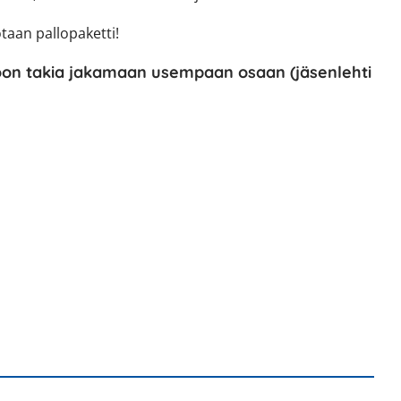
taan pallopaketti!
n koon takia jakamaan usempaan osaan (jäsenlehti