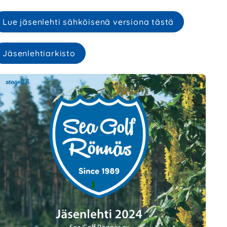
Lue jäsenlehti sähköisenä versiona tästä
Jäsenlehtiarkisto