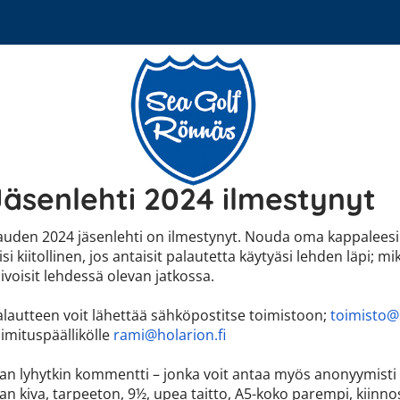
Jäsenlehti 2024 ilmestynyt
auden 2024 jäsenlehti on ilmestynyt. Nouda oma kappaleesi 
isi kiitollinen, jos antaisit palautetta käytyäsi lehden läpi; m
ivoisit lehdessä olevan jatkossa.
alautteen voit lähettää sähköpostitse toimistoon;
toimisto@s
oimituspäällikölle
rami@holarion.fi
an lyhytkin kommentti – jonka voit antaa myös anonyymisti vai
an kiva, tarpeeton, 9½, upea taitto, A5-koko parempi, kiinnos