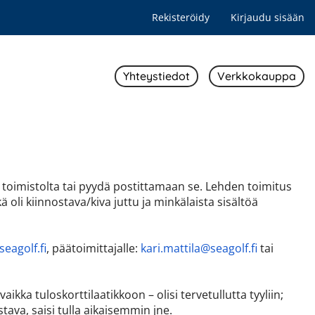
Rekisteröidy
Kirjaudu sisään
Yhteystiedot
Verkkokauppa
toimistolta tai pyydä postittamaan se. Lehden toimitus
ikä oli kiinnostava/kiva juttu ja minkälaista sisältöä
eagolf.fi
, päätoimittajalle:
kari.mattila@seagolf.fi
tai
kka tuloskorttilaatikkoon – olisi tervetullutta tyyliin;
tava, saisi tulla aikaisemmin jne.