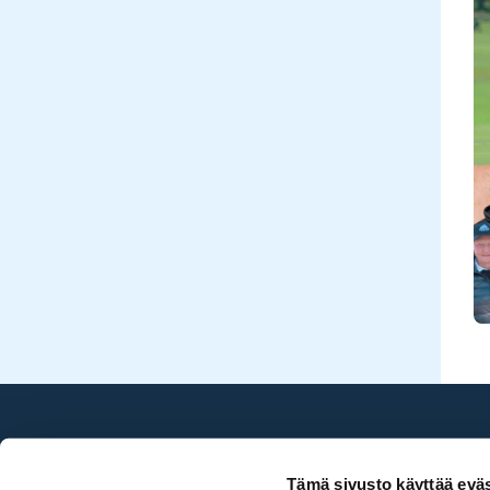
Sea Golf Rönnäs
Tämä sivusto käyttää eväs