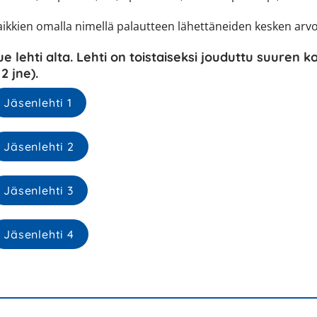
aikkien omalla nimellä palautteen lähettäneiden kesken arvo
ue lehti alta. Lehti on toistaiseksi jouduttu suure
 2 jne).
Jäsenlehti 1
Jäsenlehti 2
Jäsenlehti 3
Jäsenlehti 4