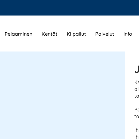
Pelaaminen
Kentät
Kilpailut
Palvelut
Info
K
ol
to
P
t
Ih
Ih