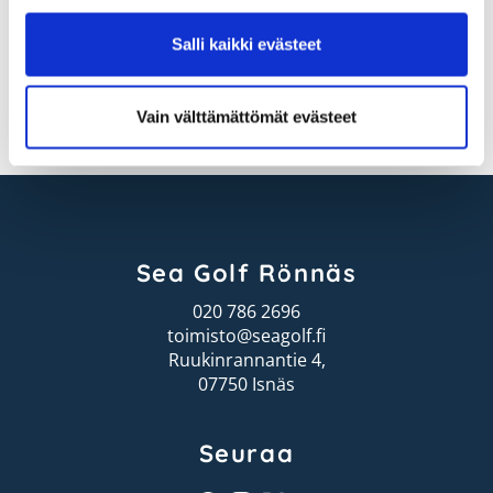
henkilökohtainen tasoitus x 2. Molempien joukkueen
pelaajien avaus on valittava vähintään kuusi (6) kertaa.
Salli kaikki evästeet
Sarja ja palkinnot
(yhden palkinnon sääntö):
HCP LP, 3 parasta joukkuetta palkitaan
SCR, paras joukkue palkitaan.
Vain välttämättömät evästeet
Sea Golf Rönnäs
020 786 2696
toimisto@seagolf.fi
Ruukinrannantie 4,
07750 Isnäs
Seuraa