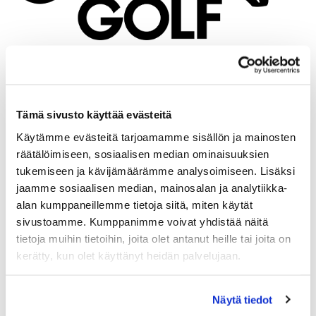
Callaway Scramble
(2hlö) lauantaina 18.10.2025 klo 0900/
1000 yhteislähtönä. Aika tarkentuu sääennusteen mukaan.
Ilmoittaudu
Tämä sivusto käyttää evästeitä
Käytämme evästeitä tarjoamamme sisällön ja mainosten
Ilmoittaudu
:
räätälöimiseen, sosiaalisen median ominaisuuksien
​​​​​​​- suoraan NexGolfin linkin kautta (yllä)
tukemiseen ja kävijämäärämme analysoimiseen. Lisäksi
​​​​​​​- sähköpostilla toimisto@seagolf.fi
jaamme sosiaalisen median, mainosalan ja analytiikka-
- puhelimitse 020 786 2696
alan kumppaneillemme tietoja siitä, miten käytät
Maksut
:
sivustoamme. Kumppanimme voivat yhdistää näitä
- 55e tai pelilippu + 30e
tietoja muihin tietoihin, joita olet antanut heille tai joita on
- Pelioikeuden haltijat 27e
Kilpailumaksu sisältää lounaan pelin jälkeen.
kerätty, kun olet käyttänyt heidän palvelujaan.
Pelimuoto
: Scramble 2hlö joukkuein.
Ryhmän pelitasoitus on 33% yhteenlasketuista tasoituksista.
Näytä tiedot
Tasoitus ei voi olla suurempi, kuin parin pienempi