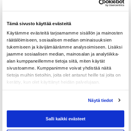
Maa (*):
Tämä sivusto käyttää evästeitä
Suomi
Käytämme evästeitä tarjoamamme sisällön ja mainosten
räätälöimiseen, sosiaalisen median ominaisuuksien
Golf jäsenyys
tukemiseen ja kävijämäärämme analysoimiseen. Lisäksi
jaamme sosiaalisen median, mainosalan ja analytiikka-
alan kumppaneillemme tietoja siitä, miten käytät
Valitse seura:
sivustoamme. Kumppanimme voivat yhdistää näitä
tietoja muihin tietoihin, joita olet antanut heille tai joita on
kerätty, kun olet käyttänyt heidän palvelujaan.
Jäsennumero:
Näytä tiedot
Lisätiedot
Salli kaikki evästeet
Syntymäaika: (*)