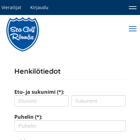
Vierailijat
Kirjaudu
Nav
Nav
Henkilötiedot
Etu- ja sukunimi (*):
Puhelin (*):