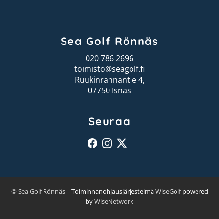
Sea Golf Rönnäs
020 786 2696
toimisto@seagolf.fi
Ruukinrannantie 4,
07750 Isnäs
Seuraa
© Sea Golf Rönnäs
| Toiminnanohjausjärjestelmä
WiseGolf
powered
by
WiseNetwork